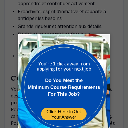
apprendre et contribuer activement.
Proactivité, esprit d’initiative et capacité à
anticiper les besoins.
Grande rigueur et attention aux détails.
Flexibilité et adaptabilité face à un
×
environnement de travail dynamique et en
constante évolution.
Talent pour la collaboration et forte
implication dans le travail d’équipe.
C'est parti !
Vous trouverez sur notre site web des conseils,
des astuces et des informations sur notre
processus de recrutement.
Pour en savoir plus sur le processus de
candidature, consultez le site
gsk.to/ECprocess
.
Pour en savoir plus sur GSK et nos opportunités