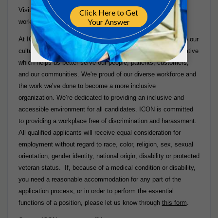
Visit our careers website to read more about the benefits of
working at ICON:
https://careers.iconplc.com/benefits
At ICON, diversity, inclusion & belonging are fundamental to our
culture and values. Our rich diversity makes us more innovative
which helps us better serve our people, patients, customers,
and our communities. We're proud of our diverse workforce and
the work we’ve done to become a more inclusive
organization. We’re dedicated to providing an inclusive and
accessible environment for all candidates. ICON is committed
to providing a workplace free of discrimination and harassment.
All qualified applicants will receive equal consideration for
employment without regard to race, color, religion, sex, sexual
orientation, gender identity, national origin, disability or protected
veteran status. If, because of a medical condition or disability,
you need a reasonable accommodation for any part of the
application process, or in order to perform the essential
functions of a position, please let us know through
this form
.