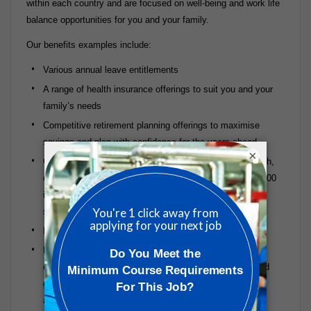
within each country and are focused on well-being and work life
balance opportunities for you and your family.
Our benefits examples include:
Various annual leave entitlements
A range of health insurance offerings to suit you and your
family’s needs
Competitive retirement planning offerings to maximise
savings and plan with confidence for the years ahead
×
Global Employee Assistance Programme, TELUS Health,
offering 24-hour access to a global network of over 80,000
independent specialised professionals who are there to
support you and your family’s well-being
Life assurance
Flexible country-specific optional benefits, including
childcare vouchers, bike purchase schemes, discounted
gym memberships, subsidised travel passes, health
assessments, among others